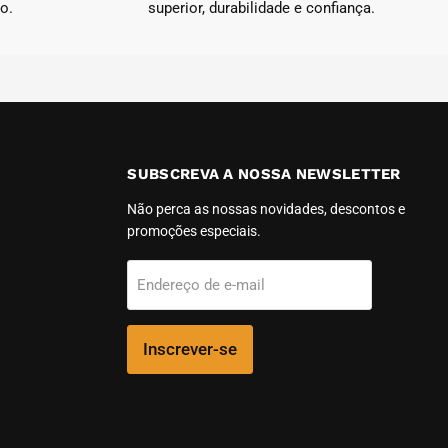
o.
superior, durabilidade e confiança.
SUBSCREVA A NOSSA NEWSLETTER
-
Não perca as nossas novidades, descontos e
promoções especiais.
m
Endereço de e-mail
Inscrever-se