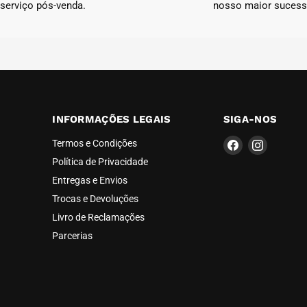
serviço pós-venda.
nosso maior sucess
INFORMAÇÕES LEGAIS
SIGA-NOS
Encontre-
Encontre
Termos e Condições
nos
nos
Política de Privacidade
em
em
Entregas e Envios
Facebook
Instagra
Trocas e Devoluções
Livro de Reclamações
Parcerias