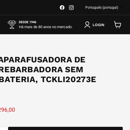
IDIOMA
Encontre-
Encontre-
Português (portugal)
nos
nos
em
em
Facebook
Instagram
DESDE 1946
LOGIN
Há mais de 80 anos no mercado.
Ver
carrinho
APARAFUSADORA DE
 REBARBADORA SEM
BATERIA, TCKLI20273E
nal
eço atual
296,00