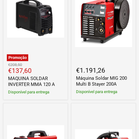
A
B
Stayer
200A
Promoção
Preço
€208,50
Preço
€1.191,26
€137,60
original
atual
Máquina Soldar MIG 200
MAQUINA SOLDAR
Multi B Stayer 200A
INVERTER MMA 120 A
Disponível para entrega
Disponível para entrega
Máquina
Máquina
Soldar
Soldar
MIG
MIG
165
131
Multi
Multi
Stayer
Stayer
160A
120A