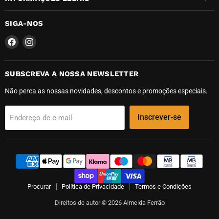
SIGA-NOS
Encontre-
Encontre-
nos
nos
em
em
Facebook
Instagram
SUBSCREVA A NOSSA NEWSLETTER
Não perca as nossas novidades, descontos e promoções especiais.
Inscrever-se
Endereço de e-mail
Procurar
Política de Privacidade
Termos e Condições
Direitos de autor © 2026 Almeida Ferrão