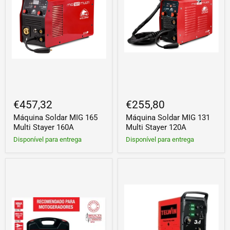
€457,32
€255,80
Máquina Soldar MIG 165
Máquina Soldar MIG 131
Multi Stayer 160A
Multi Stayer 120A
Disponível para entrega
Disponível para entrega
Máquina
Máquina
de
Soldar
soldar
MIG-
Inverter
MAG
MMA/TIG
Mastermig
Tecnica
305i
188
MPGE