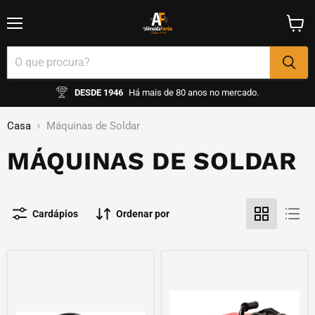
Menu
Ver
carrin
DESDE 1946
Há mais de 80 anos no mercado.
Casa
Máquinas de Soldar
MÁQUINAS DE SOLDAR
Cardápios
Ordenar por
MAQUINA
Máquina
SOLDAR
Soldar
INVERTER
MIG
MMA
200
120
Multi