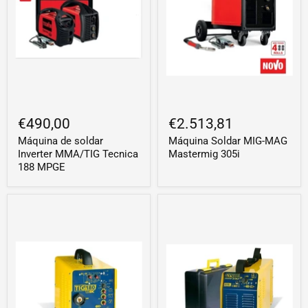
€490,00
€2.513,81
Máquina de soldar
Máquina Soldar MIG-MAG
Inverter MMA/TIG Tecnica
Mastermig 305i
188 MPGE
Máquina
Máquina
Soldar
Soldar
Tig
Inverter
180
Gys
Ac/Dc
190
Gys