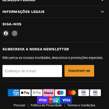
INFORMAÇÕES LEGAIS
SIGA-NOS
Encontre-
Encontre-
nos
nos
em
em
Facebook
Instagram
SUBSCREVA A NOSSA NEWSLETTER
Não perca as nossas novidades, descontos e promoções especiais.
Inscrever-se
Endereço de e-mail
Procurar
Política de Privacidade
Termos e Condições