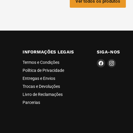
Ver todos os produtos
INFORMAÇÕES LEGAIS
SIGA-NOS
Encontre-
Encontre
Termos e Condições
nos
nos
Política de Privacidade
em
em
Entregas e Envios
Facebook
Instagra
Trocas e Devoluções
Livro de Reclamações
Parcerias