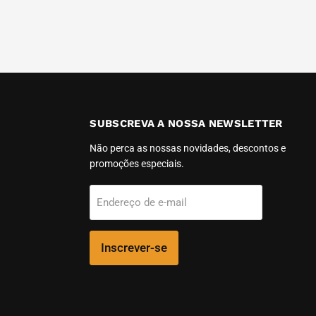
SUBSCREVA A NOSSA NEWSLETTER
-
Não perca as nossas novidades, descontos e
promoções especiais.
m
Endereço de e-mail
Inscrever-se