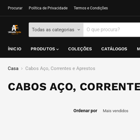
Procurar
Política de Privacidade
Termos e Condições
Todas as categorias
ÍNICIO
PRODUTOS
COLEÇÕES
CATÁLOGOS
M
Casa
Cabos Aço, Correntes e Aprestos
CABOS AÇO, CORRENTE
Ordenar por