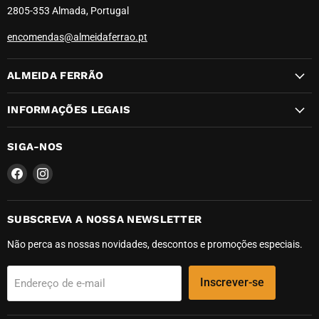
2805-353 Almada, Portugal
encomendas@almeidaferrao.pt
ALMEIDA FERRÃO
INFORMAÇÕES LEGAIS
SIGA-NOS
Encontre-
Encontre-
nos
nos
em
em
Facebook
Instagram
SUBSCREVA A NOSSA NEWSLETTER
Não perca as nossas novidades, descontos e promoções especiais.
Inscrever-se
Endereço de e-mail