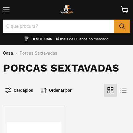
Menu
Ver
carrin
DESDE 1946
Há mais de 80 anos no mercado.
Casa
Porcas Sextavadas
PORCAS SEXTAVADAS
Cardápios
Ordenar por
Porca
Sextavada
Zn
(classe
8)